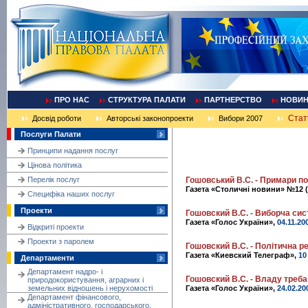
ПРО НАС
СТРУКТУРА ПАЛАТИ
ПАРТНЕРСТВО
НОВИ
Стат
Досвід роботи
Авторські законопроекти
Вибори 2007
Послуги Палати
Принципи надання послуг
Цінова політика
Перелік послуг
Гошовський В.С. - Примари п
Газета «Столичні новини» №12 
Cпецифіка наших послуг
Проекти
Гошовский В.С. - Виборча си
Газета «Голос України»,
04.11.20
Відкриті проекти
Проекти з паролем
Гошовский В.С. - Полiтична 
Газета «Киевский Телеграф»,
10
Департаменти
Департамент надро- і
Гошовский В.С. - Владу треба
природокористування, аграрних і
земельних відношень і нерухомості
Газета «Голос України»,
24.02.20
Департамент фінансового,
адміністративного, господарського,