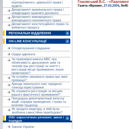
Гошовський В.С. - «Парламен
корпоративного, цивільного права і
Газета «Время»,
27.03.2004
, №45 
аудита
Департамент кримінального права і
невідкладної правової допомоги
Департамент міжнародного і
міжнародного економічного права
Департамент конституційного права та
виборчого процесу
РЕГІОНАЛЬНІ ВІДДІЛЕННЯ
ON-LINE КОНСУЛЬТАЦІЇ
Оподаткування спадщини
Ордер адвоката
Чи правомірні вимоги МВС про
обовязківість друкування заяв та
талонів при реєстрації чи знятті з
реєстрації місця проживання, інших
правочинах?
Чи потрібно змінювати права при зміні
прізвища?
Аренда земельного паю: юридичні
тонкощі користування
Як отримати реєстрацію за місцем
вашого фактичного проживання?
Процедура дематеріалізації випуску
акцій: порядок проведення, строки та
можливі труднощі
Як продати квартиру, в якій була
зроблена самостійна перебудова?
Обіг наркотичних речовин: закон і
порядок
Закони України