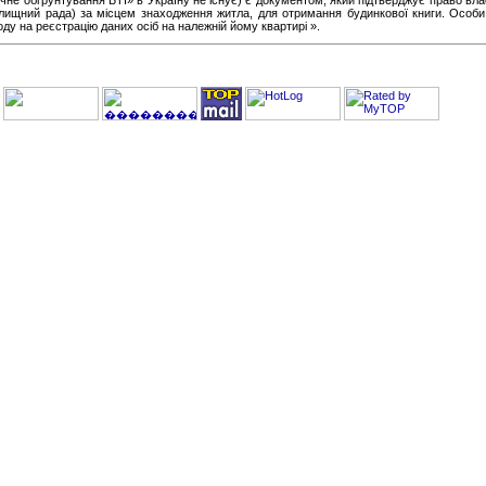
ічне обгрунтування БТІ» в Україну не існує) є документом, який підтверджує право вл
лищний рада) за місцем знаходження житла, для отримання будинкової книги. Особи, 
ду на реєстрацію даних осіб на належній йому квартирі ».