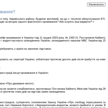
ивання?
о типу Харківського району. Будинок житловий, на що є технічне обгрунтування БТІ.
ацію за місцем нашого фактичного проживання? Або існують інші варіанти? »
бір проживання в Україну» від 11 грудня 2003 року № 1382-IV, Постановою Кабінету
я і видачі паспорта громадянина України, затвердженого наказом МВС України від 15
ребувають у країні на законних підставах.
вають на території України, зобов'язані протягом десяти днів після прибуття на нове
:
реєстрації місця проживання в Україні»;
раїни «Про державне мито»);
лона ви можете ознайомитися, прочитавши Постанова Кабінету Міністрів України від 28
я протягом семи днів на підставі заяви громадянина.
 реєстрацією, суперечить положенням Закону України «Про свободу пересування та
емає сил і бажання боротися з бюрократичним апаратом, можете прийняти їх умови. В