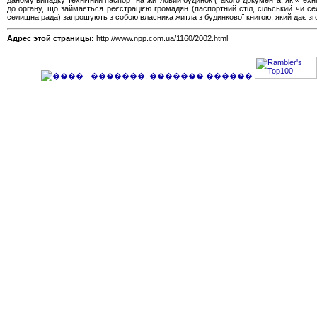
даному випадку технічний паспорт на житловий будинок (такого документа, як «техн
до органу, що займається реєстрацією громадян (паспортний стіл, сільський чи се
селищна рада) запрошують з собою власника житла з будинкової книгою, який дає зго
Адрес этой страницы:
http://www.npp.com.ua/1160/2002.html