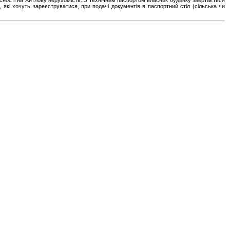
асності на житлову нерухомість. З технічним паспортом власник будинку звертається
які хочуть зареєструватися, при подачі документів в паспортний стіл (сільська чи