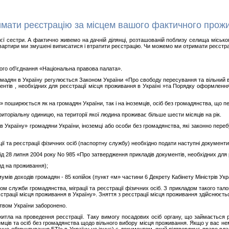
имати реєстрацію за місцем вашого фактичного прож
єї сестри. А фактично живемо на дачній ділянці, розташованій поблизу селища міськог
квартири ми змушені виписатися і втратити реєстрацію. Чи можемо ми отримати реєстр
ого об'єднання «Національна правова палата».
мадян в Україну регулюється Законом України «Про свободу пересування та вільний ви
ентів , необхідних для реєстрації місця проживання в Україні »та Порядку оформленн
 поширюється як на громадян України, так і на іноземців, осіб без громадянства, що пе
ериторіальну одиницю, на території якої людина проживає більше шести місяців на рік.
Україну» громадяни України, іноземці або особи без громадянства, які законно перебу
ії та реєстрації фізичних осіб (паспортну службу) необхідно подати наступні документи
ід 28 липня 2004 року No 985 «Про затвердження прикладів документів, необхідних для 
ид на проживання);
умів доходів громадян - 85 копійок (пункт «м» частини 6 Декрету Кабінету Міністрів Ук
ном служби громадянства, міграції та реєстрації фізичних осіб. З прикладом такого та
трації місця проживання в Україну». Зняття з реєстрації місця проживання здійснюєтьс
твом України заборонено.
итла на проведення реєстрації. Таку вимогу посадових осіб органу, що займається
земців та осіб без громадянства щодо вільного вибору місця проживання. Якщо у вас н