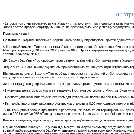
Як отр
«12 років тому ми переселилися в Україну з Казахстану. Прописалися в квартирі мо
Зараз сестра продає квартиру, ми на неї не претендуємо. Але у зв'язку з продажем 
Прописка на дачі
На питання Людмили Фесенко з Харківського району відповідають юристи адвокатськ
«Шановний читачу! Порядок реєстрації місця проживання або місця перебування гро
Міністрів України від 28 липня 2004 року № 985 «Про затвердження прикладів докум
червня 2006 року № 600.
Дія Закону України «Про свободу пересування та вільний вибір проживання в Україну»
Згідно зі ст. 3 цього Закону під місцем проживання мають на увазі адміністративно-т
Відповідно до вимог Закону «Про свободу пересування та вільний вибір проживання в 
місце проживання зареєструвати своє нове місце проживання.
Для реєстрації місця проживання в територіальний орган служби громадянства, міграц
- Письмова заява, зразок якого затверджено Постановою Кабінету Міністрів України в
- Паспорт (для іноземців та осіб без громадянства також постійний або тимчасовий в
- Квитанцію про сплату державного мита, яка становить 0,05 неоподатковуваних мінім
- Два примірники талона про зняття з реєстрації, які видаються територіальним орга
липня 2004 року No 985 «Про затвердження прикладів документів, необхідних для реєс
Вимагати будь-які додаткові документи, крім передбачених вище, чинним законодавс
Однак практика показує, що у вас ще можуть зажадати письмову згоду власника ж
вільний вибір проживання в Україну», ущемляє законні права громадян України, іно