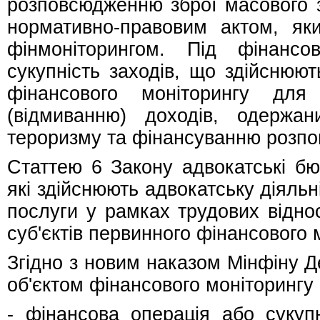
розповсюдженню зброї масового 
нормативно-правовим актом, яки
фінмоніторингом. Під фінанс
сукупність заходів, що здійснюю
фінансового моніторингу для 
(відмиванню) доходів, одержа
тероризму та фінансуванню розпо
Статтею 6 Закону адвокатські бю
які здійснюють адвокатську діяльні
послуги у рамках трудових відно
суб'єктів первинного фінансового 
Згідно з новим наказом Мінфіну 
об'єктом фінансового моніторингу 
- фінансова операція або сукуп