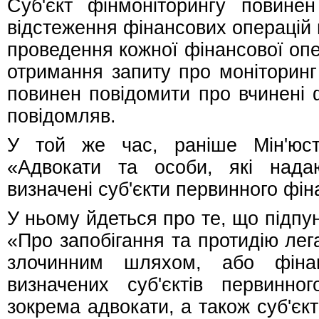
Суб'єкт фінмоніторингу повине
відстеження фінансових операцій 
проведення кожної фінансової опер
отримання запиту про моніторинг
повинен повідомити про вчинені ф
повідомляв.
У той же час, раніше Мін'юст
«Адвокати та особи, які нада
визначені суб'єкти первинного фін
У ньому йдеться про те, що підпунк
«Про запобігання та протидію лег
злочинним шляхом, або фіна
визначених суб'єктів первинног
зокрема адвокати, а також суб'єк