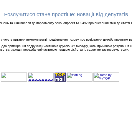
Розлучитися стане простіше: новації від депутатів
нець та інші внесли до парламенту законопроект № 5492 про внесення змін до статті 1
регулюють питання неможливості пред’явлення позову про розірвання шлюбу протягом ва
щодо примирення подружжя) частиною другою: «У випадку, коли причиною розірвання ш
ьства, заходи, передбачені частиною першою цієї статті, судом не застосовуються».