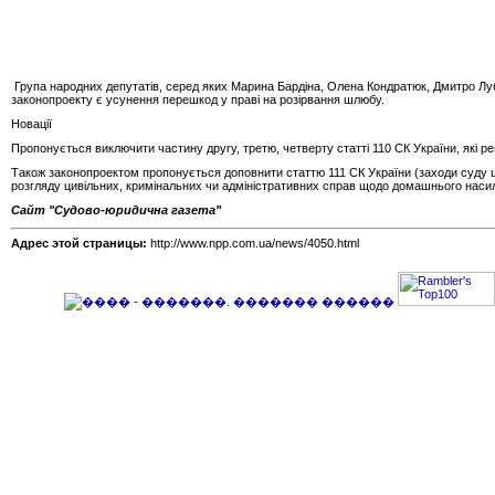
Група народних депутатів, серед яких Марина Бардіна, Олена Кондратюк, Дмитро Лубі
законопроекту є усунення перешкод у праві на розірвання шлюбу.
Новації
Пропонується виключити частину другу, третю, четверту статті 110 СК України, які 
Також законопроектом пропонується доповнити статтю 111 СК України (заходи суду 
розгляду цивільних, кримінальних чи адміністративних справ щодо домашнього насил
Сайт "Судово-юридична газета"
Адрес этой страницы:
http://www.npp.com.ua/news/4050.html