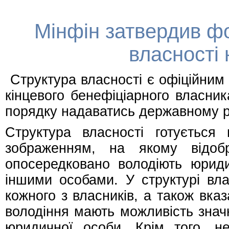
Мінфін затвердив ф
власності
Структура власності є офіційним
кінцевого бенефіціарного власни
порядку надаватись державному р
Структура власності готується
зображенням, на якому відоб
опосередковано володіють юрид
іншими особами. У структурі вла
кожного з власників, а також вка
володіння мають можливість значн
юридичної особи. Крім того, не