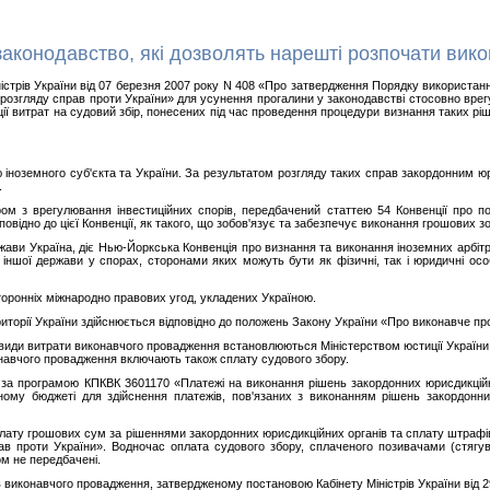
законодавство, які дозволять нарешті розпочати вик
істрів України від 07 березня 2007 року N 408 «Про затвердження Порядку використан
 розгляду справ проти України» для усунення прогалини у законодавстві стосовно вре
ції витрат на судовий збір, понесених під час проведення процедури визнання таких р
тю іноземного суб'єкта та України. За результатом розгляду таких справ закордонним
.
ом з врегулювання інвестиційних спорів, передбачений статтею 54 Конвенції про п
овідно до цієї Конвенції, як такого, що зобов'язує та забезпечує виконання грошових з
жави Україна, діє Нью-Йоркська Конвенція про визнання та виконання іноземних арбітр
 іншої держави у спорах, сторонами яких можуть бути як фізичні, так і юридичні осо
сторонніх міжнародно правових угод, укладених Україною.
ериторії України здійснюється відповідно до положень Закону України «Про виконавче п
 види витрати виконавчого провадження встановлюються Міністерством юстиції України. 
онавчого провадження включають також сплату судового збору.
 за програмою КПКВК 3601170 «Платежі на виконання рішень закордонних юрисдикційни
ому бюджеті для здійснення платежів, пов'язаних з виконанням рішень закордонни
.
иплату грошових сум за рішеннями закордонних юрисдикційних органів та сплату штрафі
ав проти України». Водночас оплата судового збору, сплаченого позивачами (стягу
м не передбачені.
виконавчого провадження, затвердженому постановою Кабінету Міністрів України від 29