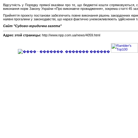
Відсутність у Порядку прямої вказівки про те, що бюджетні кошти спрямовуються,
виконання норм Закону України «Про виконавче провадження», зокрема статті 45 за
Прийняття проекту постанови забезпечить повне виконання рішень закордонних юрисди
наявні прогалини у законодавстві, що наразі фактично унеможливлюють здійснення т
Сайт "Судово-юридична газета"
Адрес этой страницы:
http://www.npp.com.ua/news/4059.html