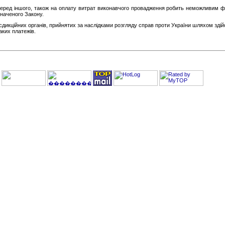
 серед іншого, також на оплату витрат виконавчого провадження робить неможливим ф
значеного Закону.
кційних органів, прийнятих за наслідками розгляду справ проти України шляхом здійсн
аких платежів.