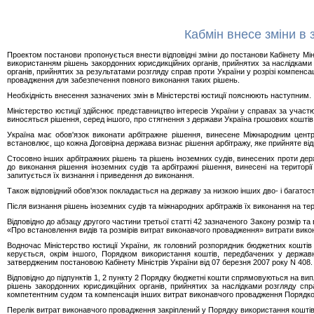
Кабмін внесе зміни в 
Проектом постанови пропонується внести відповідні зміни до постанови Кабінету Мін
використанням рішень закордонних юрисдикційних органів, прийнятих за наслідками
органів, прийнятих за результатами розгляду справ проти України у розрізі компенса
провадження для забезпечення повного виконання таких рішень.
Необхідність внесення зазначених змін в Міністерстві юстиції пояснюють наступним.
Міністерство юстиції здійснює представництво інтересів України у справах за учас
виносяться рішення, серед іншого, про стягнення з держави Україна грошових коштів
Україна має обов'язок виконати арбітражне рішення, винесене Міжнародним центр
встановлює, що кожна Договірна держава визнає рішення арбітражу, яке прийняте відп
Стосовно інших арбітражних рішень та рішень іноземних судів, винесених проти дер
до виконання рішення іноземних судів та арбітражні рішення, винесені на території
запитується їх визнання і приведення до виконання.
Також відповідний обов'язок покладається на державу за низкою інших дво- і багато
Після визнання рішень іноземних судів та міжнародних арбітражів їх виконання на т
Відповідно до абзацу другого частини третьої статті 42 зазначеного Закону розмір та
«Про встановлення видів та розмірів витрат виконавчого провадження» витрати вик
Водночас Міністерство юстиції України, як головний розпорядник бюджетних коштів
керується, окрім іншого, Порядком використання коштів, передбачених у державн
затвердженим постановою Кабінету Міністрів України від 07 березня 2007 року N 408
Відповідно до підпунктів 1, 2 пункту 2 Порядку бюджетні кошти спрямовуються на в
рішень закордонних юрисдикційних органів, прийнятих за наслідками розгляду спр
компетентним судом та компенсація інших витрат виконавчого провадження Порядко
Перелік витрат виконавчого провадження закріплений у Порядку використання коштів 