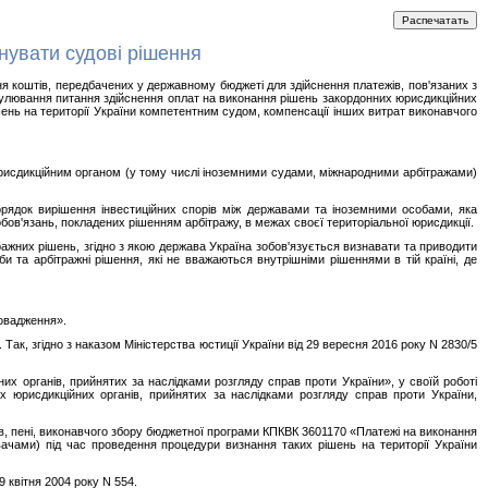
онувати судові рішення
ня коштів, передбачених у державному бюджеті для здійснення платежів, пов'язаних з
гулювання питання здійснення оплат на виконання рішень закордонних юрисдикційних
ішень на території України компетентним судом, компенсації інших витрат виконавчого
 юрисдикційним органом (у тому числі іноземними судами, міжнародними арбітражами)
орядок вирішення інвестиційних спорів між державами та іноземними особами, яка
обов'язань, покладених рішенням арбітражу, в межах своєї територіальної юрисдикції.
ажних рішень, згідно з якою держава Україна зобов'язується визнавати та приводити
би та арбітражні рішення, які не вважаються внутрішніми рішеннями в тій країні, де
ровадження».
Так, згідно з наказом Міністерства юстиції України від 29 вересня 2016 року N 2830/5
х органів, прийнятих за наслідками розгляду справ проти України», у своїй роботі
х юрисдикційних органів, прийнятих за наслідками розгляду справ проти України,
в, пені, виконавчого збору бюджетної програми КПКВК 3601170 «Платежі на виконання
вачами) під час проведення процедури визнання таких рішень на території України
 квітня 2004 року N 554.