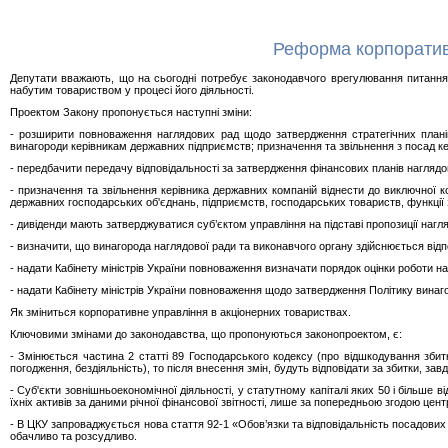
Реформа корпоратив
Депутати вважають, що на сьогодні потребує законодавчого врегулювання питання
набутим товариством у процесі його діяльності.
Проектом Закону пропонується наступні зміни:
- розширити повноваження наглядових рад щодо затвердження стратегічних планів 
винагороди керівникам державних підприємств; призначення та звільнення з посад ке
- передбачити передачу відповідальності за затвердження фінансових планів наглядо
- призначення та звільнення керівника державних компаній віднести до виключної к
державних господарських об'єднань, підприємств, господарських товариств, функції з
- дивіденди мають затверджуватися суб’єктом управління на підставі пропозиції нагля
- визначити, що винагорода наглядової ради та виконавчого органу здійснюється відп
- надати Кабінету міністрів України повноваження визначати порядок оцінки роботи н
- надати Кабінету міністрів України повноваження щодо затвердження Політику винаг
Як зміниться корпоративне управління в акціонерних товариствах.
Ключовими змінами до законодавства, що пропонуються законопроектом, є:
- Змінюється частина 2 статті 89 Господарського кодексу (про відшкодування зби
погодження, бездіяльність), то після внесення змін, будуть відповідати за збитки, з
- Суб'єкти зовнішньоекономічної діяльності, у статутному капіталі яких 50 і більше 
їхніх активів за даними річної фінансової звітності, лише за попередньою згодою це
- В ЦКУ запроваджується нова стаття 92-1 «Обов’язки та відповідальність посадових о
обачливо та розсудливо.