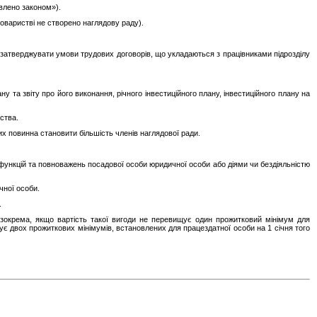
влено законом»).
 товаристві не створено наглядову раду).
та затверджувати умови трудових договорів, що укладаються з працівниками підрозділу
у та звіту про його виконання, річного інвестиційного плану, інвестиційного плану на
ства.
ких повинна становити більшість членів наглядової ради.
функцій та повноважень посадової особи юридичної особи або діями чи бездіяльністю
чної особи.
.
 зокрема, якщо вартість такої вигоди не перевищує один прожитковий мінімум для
щує двох прожиткових мінімумів, встановлених для працездатної особи на 1 січня того