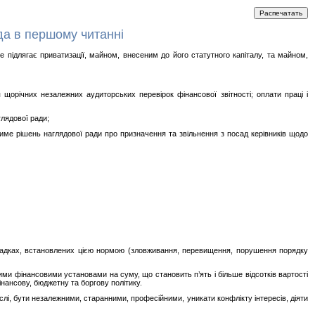
а в першому читанні
ідлягає приватизації, майном, внесеним до його статутного капіталу, та майном,
щорічних незалежних аудиторських перевірок фінансової звітності; оплати праці і
лядової ради;
тиме рішень наглядової ради про призначення та звільнення з посад керівників щодо
випадках, встановлених цією нормою (зловживання, перевищення, порушення порядку
мними фінансовими установами на суму, що становить п’ять і більше відсотків вартості
нансову, бюджетну та боргову політику.
ислі, бути незалежними, старанними, професійними, уникати конфлікту інтересів, діяти