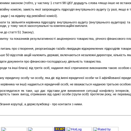
еними законом (тобто, у частину 1 статті 98 ЦКУ додадуть слова «якщо інше не встано
ізійну комісію, замість якої запровадять підрозділ внутрішнього аудиту (у разі, якщо в
ди ( на відміну від ревізійної комісії).
ачати та звільняти керівника підрозділу внутрішнього аудиту (внутрішнього аудитора) 
оди, у тому числі заохочувальні та компенсаційні виплати.
и до статті 51 Закону).
итку та показників результативності акціонерного товариства, річного фінансового план
тань про створення, реорганізацію та/або ліквідацію відокремлених підрозділів товари
льше 50 відсотків акцій належить державі, включаються незалежні директори, кількість я
адати документи про фінансово-господарську діяльність товариства.
ди та інші блага) від третіх осіб, надання якої спричинене виконанням такою особою 
у юридичну особу чи особу, яка діє від імені юридичної особи чи її афілійованої юриди
і керівника чи інші) надаються юридичній особі, не вважається наданою третьою особою
глядатися як таке, що дає підстави для виникнення ситуації конфлікту інтересів,
ртість таких вигод, отриманих від однієї особи (групи осіб) протягом року, не переви
ігання корупції, а держслужбовці - про контакти з ними.