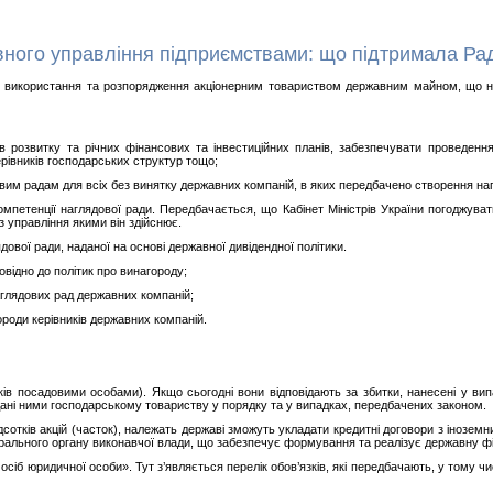
ного управління підприємствами: що підтримала Рад
 використання та розпорядження акціонерним товариством державним майном, що не п
розвитку та річних фінансових та інвестиційних планів, забезпечувати проведення 
рівників господарських структур тощо;
вим радам для всіх без винятку державних компаній, в яких передбачено створення наг
омпетенції наглядової ради. Передбачається, що Кабінет Міністрів України погоджува
 управління якими він здійснює.
дової ради, наданої на основі державної дивідендної політики.
овідно до політик про винагороду;
аглядових рад державних компаній;
ороди керівників державних компаній.
тків посадовими особами). Якщо сьогодні вони відповідають за збитки, нанесені у 
авдані ними господарському товариству у порядку та у випадках, передбачених законом.
відсотків акцій (часток), належать державі зможуть укладати кредитні договори з інозе
нтрального органу виконавчої влади, що забезпечує формування та реалізує державну фі
сіб юридичної особи». Тут з’являється перелік обов’язків, які передбачають, у тому ч