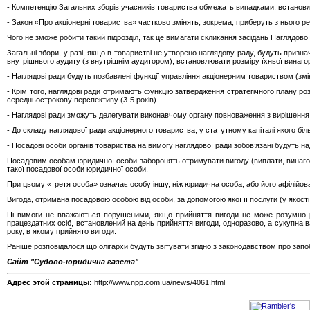
- Компетенцію Загальних зборів учасників товариства обмежать випадками, встановл
- Закон «Про акціонерні товариства» частково змінять, зокрема, приберуть з нього рев
Чого не зможе робити такий підрозділ, так це вимагати скликання засідань Наглядової ра
Загальні збори, у разі, якщо в товаристві не утворено наглядову раду, будуть призн
внутрішнього аудиту (з внутрішнім аудитором), встановлювати розміру їхньої винагор
- Наглядові ради будуть позбавлені функції управління акціонерним товариством (змін
- Крім того, наглядові ради отримають функцію затвердження стратегічного плану розв
середньострокову перспективу (3-5 років).
- Наглядові ради зможуть делегувати виконавчому органу повноваження з вирішення пи
- До складу наглядової ради акціонерного товариства, у статутному капіталі якого бі
- Посадові особи органів товариства на вимогу наглядової ради зобов’язані будуть н
Посадовим особам юридичної особи заборонять отримувати вигоду (виплати, винагоро
такої посадової особи юридичної особи.
При цьому «третя особа» означає особу іншу, ніж юридична особа, або його афілійован
Вигода, отримана посадовою особою від особи, за допомогою якої її послуги (у якост
Ці вимоги не вважаються порушеними, якщо прийняття вигоди не може розумно роз
працездатних осіб, встановлений на день прийняття вигоди, одноразово, а сукупна ва
року, в якому прийнято вигоди.
Раніше розповідалося що олігархи будуть звітувати згідно з законодавством про запоб
Сайт "Судово-юридична газета"
Адрес этой страницы:
http://www.npp.com.ua/news/4061.html