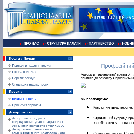
ПРО НАС
СТРУКТУРА ПАЛАТИ
ПАРТНЕРСТВО
НОВИ
Послуги Палати
Професійний 
Принципи надання послуг
Цінова політика
Адвокати Національної правової п
Перелік послуг
прийняв до розгляду Європейський
Cпецифіка наших послуг
Проекти
Відкриті проекти
Ми пропонуємо:
Проекти з паролем
Консалтинг щодо перспект
Департаменти
Стратегічний супровід пр
Департамент надро- і
природокористування, аграрних і
засобів захисту та подал
земельних відношень і нерухомості
Департамент фінансового,
адміністративного, господарського,
Складання скарги в Європ