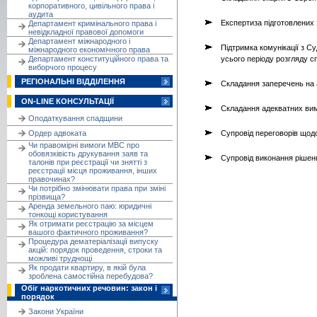
корпоративного, цивільного права і
аудита
Експертиза підготовлених 
Департамент кримінального права і
невідкладної правової допомоги
Департамент міжнародного і
Підтримка комунікації з С
міжнародного економічного права
Департамент конституційного права та
усього періоду розгляду с
виборчого процесу
РЕГІОНАЛЬНІ ВІДДІЛЕННЯ
Складання заперечень на 
ON-LINE КОНСУЛЬТАЦІЇ
Складання адекватних вим
Оподаткування спадщини
Ордер адвоката
Супровід переговорів щод
Чи правомірні вимоги МВС про
обовязківість друкування заяв та
Супровід виконання рішен
талонів при реєстрації чи знятті з
реєстрації місця проживання, інших
правочинах?
Чи потрібно змінювати права при зміні
прізвища?
Аренда земельного паю: юридичні
тонкощі користування
Як отримати реєстрацію за місцем
вашого фактичного проживання?
Процедура дематеріалізації випуску
акцій: порядок проведення, строки та
можливі труднощі
Як продати квартиру, в якій була
зроблена самостійна перебудова?
Обіг наркотичних речовин: закон і
порядок
Закони України