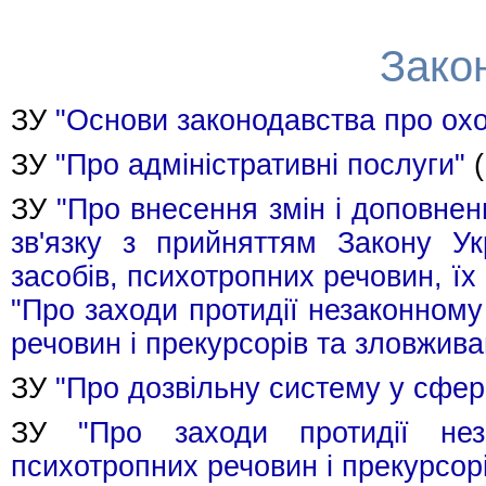
Зако
ЗУ
"Основи законодавства про охо
ЗУ
"Про адміністративні послуги"
(
ЗУ
"Про внесення змін і доповнен
зв'язку з прийняттям Закону Ук
засобів, психотропних речовин, їх 
"Про заходи протидії незаконному
речовин і прекурсорів та зловжив
ЗУ
"Про дозвільну систему у сфері
ЗУ
"Про заходи протидії нез
психотропних речовин і прекурсор