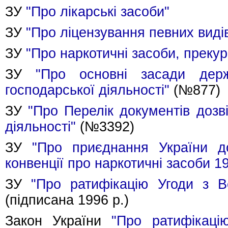
ЗУ
"Про лікарські засоби"
ЗУ
"Про ліцензування певних видів
ЗУ
"Про наркотичні засоби, прекур
ЗУ
"Про основні засади дер
господарської діяльності"
(№877)
ЗУ
"Про Перелік документів дозв
діяльності"
(№3392)
ЗУ
"Про приєднання України д
конвенції про наркотичні засоби 1
ЗУ
"Про ратифікацію Угоди з В
(підписана 1996 р.)
Закон України
"Про ратифікаці