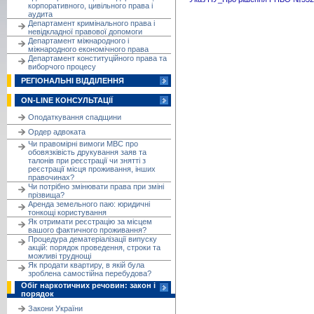
корпоративного, цивільного права і
аудита
Департамент кримінального права і
невідкладної правової допомоги
Департамент міжнародного і
міжнародного економічного права
Департамент конституційного права та
виборчого процесу
РЕГІОНАЛЬНІ ВІДДІЛЕННЯ
ON-LINE КОНСУЛЬТАЦІЇ
Оподаткування спадщини
Ордер адвоката
Чи правомірні вимоги МВС про
обовязківість друкування заяв та
талонів при реєстрації чи знятті з
реєстрації місця проживання, інших
правочинах?
Чи потрібно змінювати права при зміні
прізвища?
Аренда земельного паю: юридичні
тонкощі користування
Як отримати реєстрацію за місцем
вашого фактичного проживання?
Процедура дематеріалізації випуску
акцій: порядок проведення, строки та
можливі труднощі
Як продати квартиру, в якій була
зроблена самостійна перебудова?
Обіг наркотичних речовин: закон і
порядок
Закони України