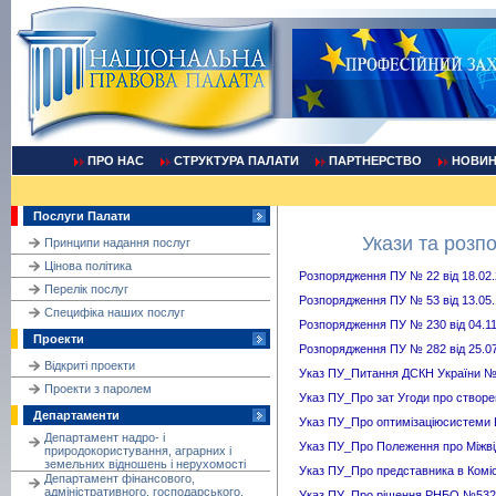
ПРО НАС
СТРУКТУРА ПАЛАТИ
ПАРТНЕРСТВО
НОВИ
Послуги Палати
Укази та розп
Принципи надання послуг
Цінова політика
Розпорядження ПУ № 22 від 18.02
Перелік послуг
Розпорядження ПУ № 53 від 13.05
Cпецифіка наших послуг
Розпорядження ПУ № 230 від 04.11
Проекти
Розпорядження ПУ № 282 від 25.0
Відкриті проекти
Указ ПУ_Питання ДСКН України 
Проекти з паролем
Указ ПУ_Про зат Угоди про ство
Департаменти
Указ ПУ_Про оптимізаціюсистем
Департамент надро- і
Указ ПУ_Про Полеження про Міжві
природокористування, аграрних і
земельних відношень і нерухомості
Указ ПУ_Про представника в Комі
Департамент фінансового,
адміністративного, господарського,
Указ ПУ_Про рішення РНБО №532